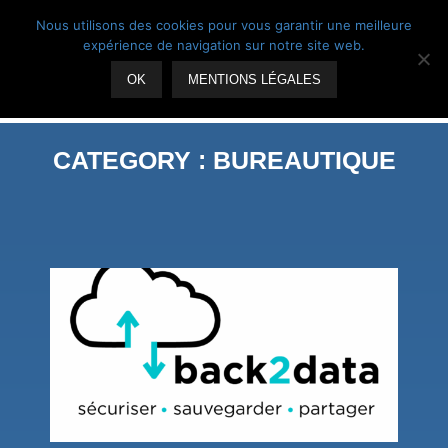
Skip
Suivez-nous
Nous utilisons des cookies pour vous garantir une meilleure
to
expérience de navigation sur notre site web.
content
OK
MENTIONS LÉGALES
CATEGORY :
BUREAUTIQUE