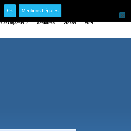
Suivez-nous
Ok
Mentions Légales
.
s et Objectifs
Actualités
Vidéos
#RPLL