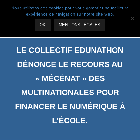
Skip
Suivez-nous
Nous utilisons des cookies pour vous garantir une meilleure
to
expérience de navigation sur notre site web.
content
OK
MENTIONS LÉGALES
LE COLLECTIF EDUNATHON
DÉNONCE LE RECOURS AU
« MÉCÉNAT » DES
MULTINATIONALES POUR
FINANCER LE NUMÉRIQUE À
L’ÉCOLE.