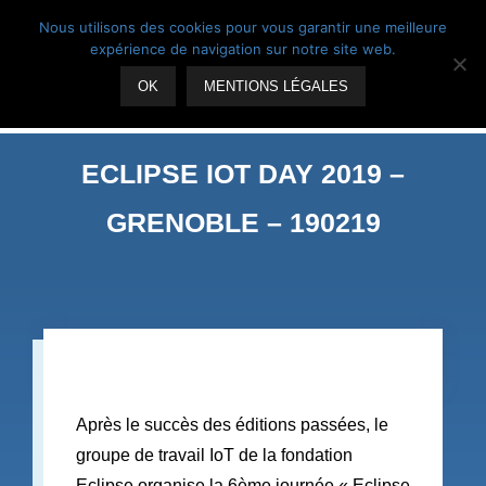
Skip
Suivez-nous
Nous utilisons des cookies pour vous garantir une meilleure
to
expérience de navigation sur notre site web.
content
OK
MENTIONS LÉGALES
ECLIPSE IOT DAY 2019 –
GRENOBLE – 190219
Après le succès des éditions passées, le
groupe de travail IoT de la fondation
Eclipse organise la 6ème journée « Eclipse