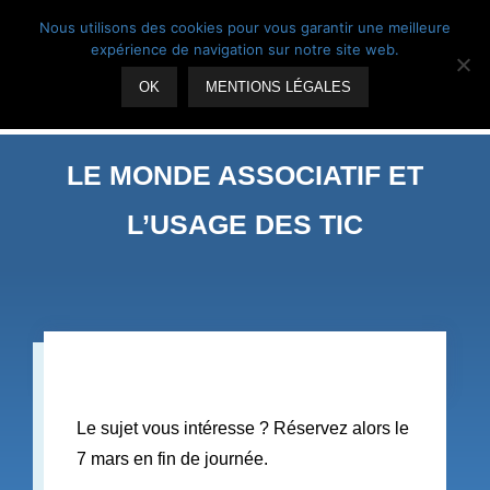
Skip
Suivez-nous
Nous utilisons des cookies pour vous garantir une meilleure
to
expérience de navigation sur notre site web.
content
OK
MENTIONS LÉGALES
LE MONDE ASSOCIATIF ET
L’USAGE DES TIC
Le sujet vous intéresse ? Réservez alors le
7 mars en fin de journée.