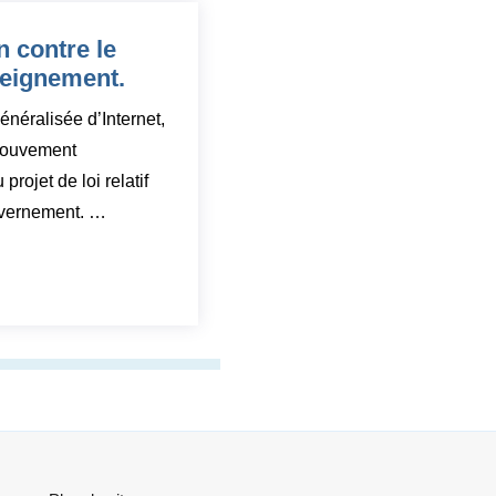
 contre le
nseignement.
énéralisée d’Internet,
mouvement
ojet de loi relatif
uvernement.
…