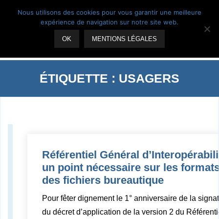
Skip
Suivez-nous
Nous utilisons des cookies pour vous garantir une meilleure
to
expérience de navigation sur notre site web.
content
OK
MENTIONS LÉGALES
ÉTIQUETTE :
USAGERS
Référentiel Général d’Interopérabili
un point nécessaire sur les format
des fichiers bureautique
Pour fêter dignement le 1° anniversaire de la signa
du décret d’application de la version 2 du Référenti