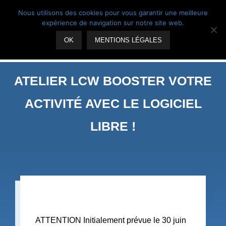
Skip
Suivez-nous
Nous utilisons des cookies pour vous garantir une meilleure
to
expérience de navigation sur notre site web.
content
OK
MENTIONS LÉGALES
ATELIER LCW BOOSTER VOTRE
ACTIVITÉ AVEC LE LOGICIEL
LIBRE !
ATTENTION Initialement prévue le 30 juin