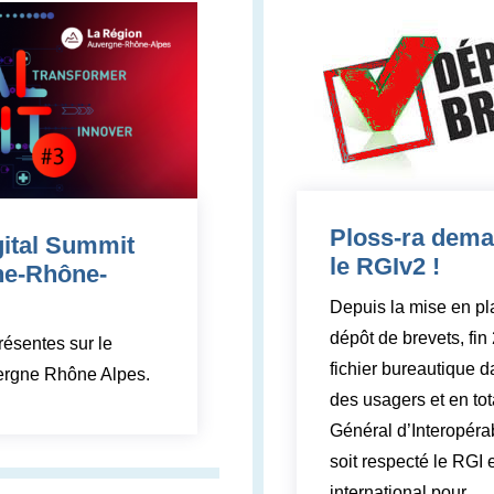
Ploss-ra deman
gital Summit
le RGIv2 !
ne-Rhône-
Depuis la mise en pl
dépôt de brevets, fin 
ésentes sur le
fichier bureautique 
vergne Rhône Alpes.
des usagers et en tot
Général d’Interopér
soit respecté le RGI e
international pour
…